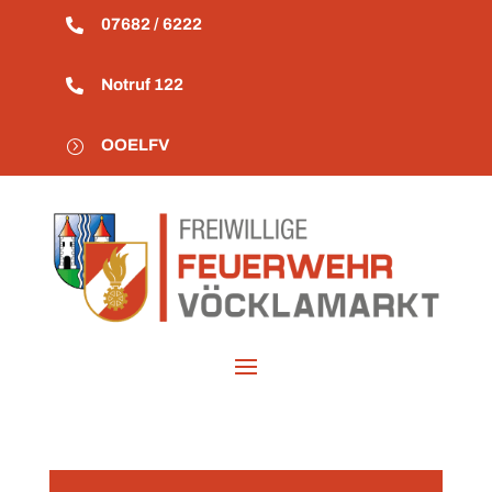
07682 / 6222

Notruf 122

OOELFV
=