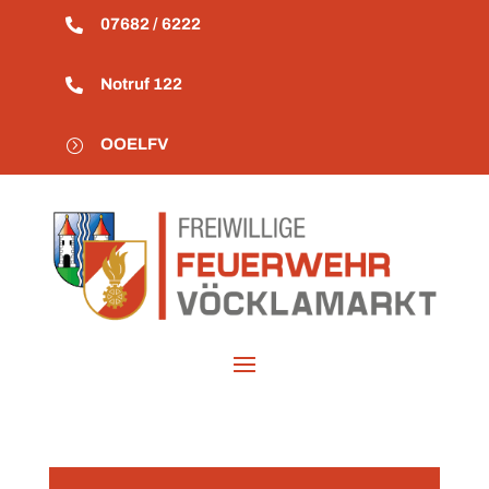
07682 / 6222

Notruf 122

OOELFV
=