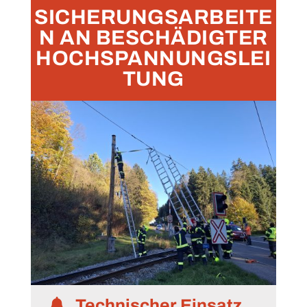
SICHERUNGSARBEITE
N AN BESCHÄDIGTER
HOCHSPANNUNGSLEI
TUNG
Technischer Einsatz
