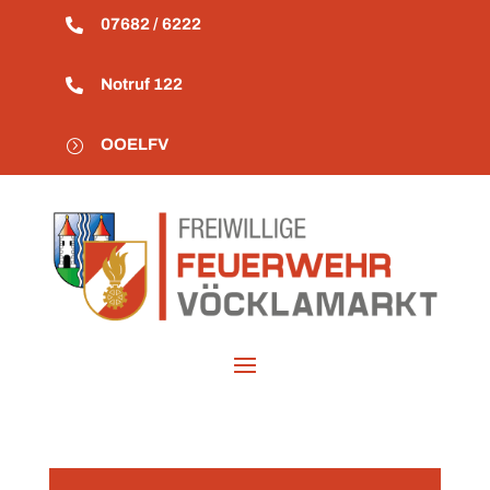
07682 / 6222

Notruf 122

OOELFV
=